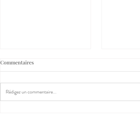
Commentaires
Touchée coulée?
Rédigez un commentaire...
Fratrie : câl
jalousie… c
l’équilibre