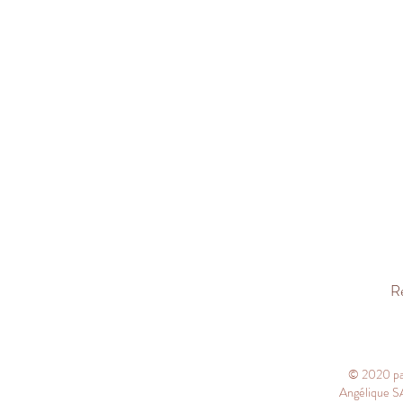
Re
© 2020 p
Angélique SA