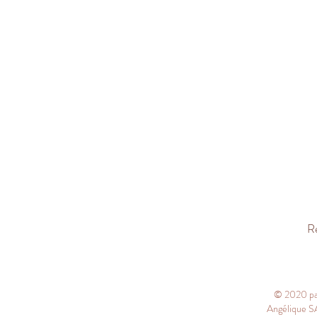
Re
© 2020 p
Angélique SA