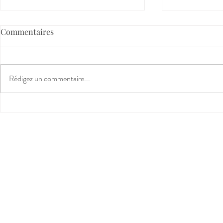
Commentaires
Touchée coulée?
Rédigez un commentaire...
Communiqu
accompagner
respect et b